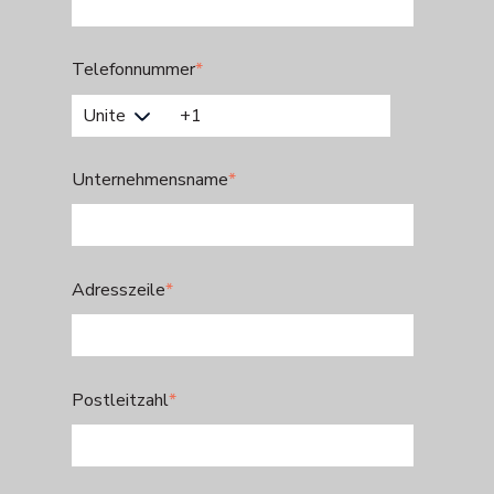
Telefonnummer
*
Unternehmensname
*
Adresszeile
*
Postleitzahl
*